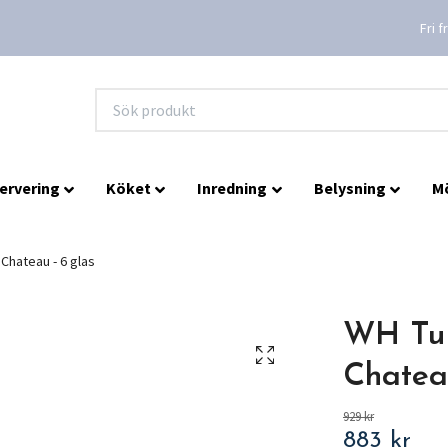
Fri 
ervering
Köket
Inredning
Belysning
M
Chateau - 6 glas
WH Tum
Chateau
929 kr
883 kr