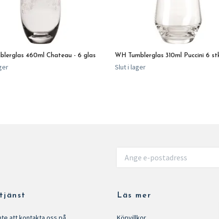
lerglas 460ml Chateau - 6 glas
WH Tumblerglas 310ml Puccini 6 st
ager
Slut i lager
tjänst
Läs mer
nte att kontakta oss på
Köpvillkor