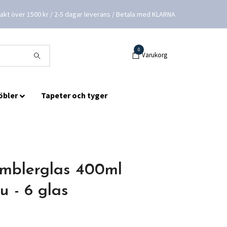
frakt över 1500 kr / 2-5 dagar leverans / Betala med KLARNA
0
Varukorg
öbler
Tapeter och tyger
blerglas 400ml
 - 6 glas