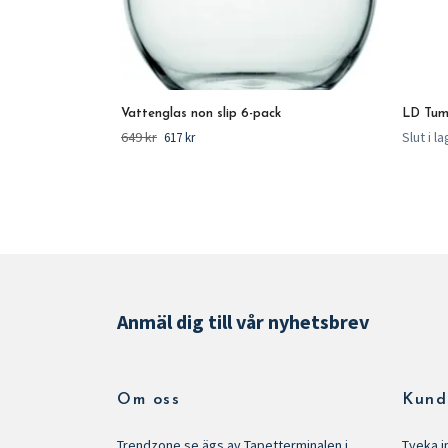
Vattenglas non slip 6-pack
LD Tumb
649 kr
Slut i l
617 kr
Anmäl dig till vår nyhetsbrev
Om oss
Kund
Trendzone.se ägs av Tapetterminalen i
Tveka i