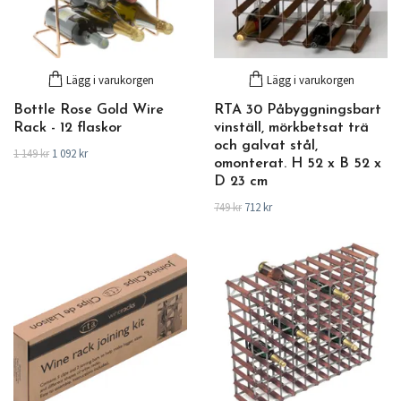
Lägg i varukorgen
Lägg i varukorgen
Bottle Rose Gold Wire
RTA 30 Påbyggningsbart
Rack - 12 flaskor
vinställ, mörkbetsat trä
och galvat stål,
1 149 kr
1 092 kr
omonterat. H 52 x B 52 x
D 23 cm
749 kr
712 kr