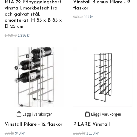
RTA 72 Påbyggningsbart
Vinställ Blomus Pilare - 9
vinställ, mörkbetsat trä
flaskor
och galvat stål,
949 kr
902 kr
omonterat. H 85 x B 85 x
D 25 cm
1 469 kr
1 396 kr
Lägg i varukorgen
Lägg i varukorgen
Vinställ Pilare - 12 flaskor
PILARE Vinställ
999 kr
949 kr
1 199 kr
1 139 kr