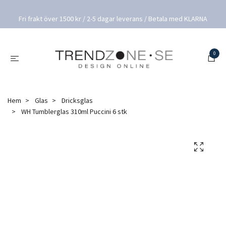
Fri frakt över 1500 kr / 2-5 dagar leverans / Betala med KLARNA
0
Hem
Glas
Dricksglas
WH Tumblerglas 310ml Puccini 6 stk