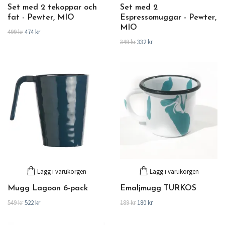
Set med 2 tekoppar och
Set med 2
fat - Pewter, MIO
Espressomuggar - Pewter,
MIO
499 kr
474 kr
349 kr
332 kr
Lägg i varukorgen
Lägg i varukorgen
Mugg Lagoon 6-pack
Emaljmugg TURKOS
549 kr
522 kr
189 kr
180 kr