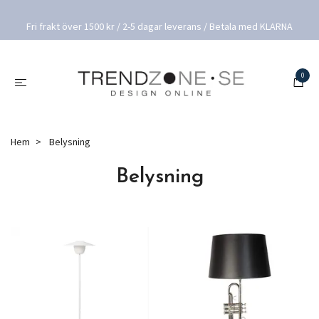
Fri frakt över 1500 kr / 2-5 dagar leverans / Betala med KLARNA
0
Hem
Belysning
Belysning