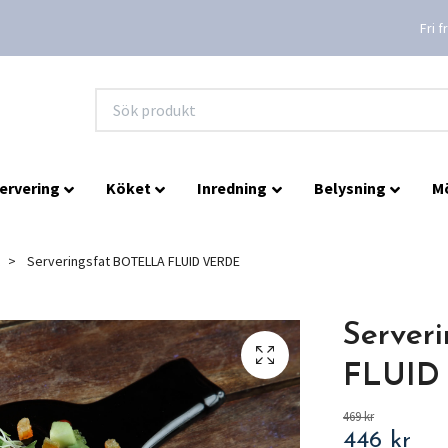
Fri 
ervering
Köket
Inredning
Belysning
M
Serveringsfat BOTELLA FLUID VERDE
Server
FLUID
469 kr
446 kr