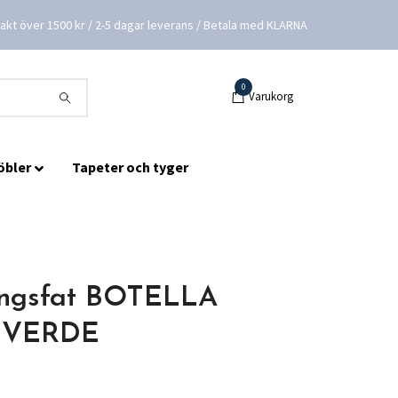
frakt över 1500 kr / 2-5 dagar leverans / Betala med KLARNA
0
Varukorg
öbler
Tapeter och tyger
ingsfat BOTELLA
 VERDE