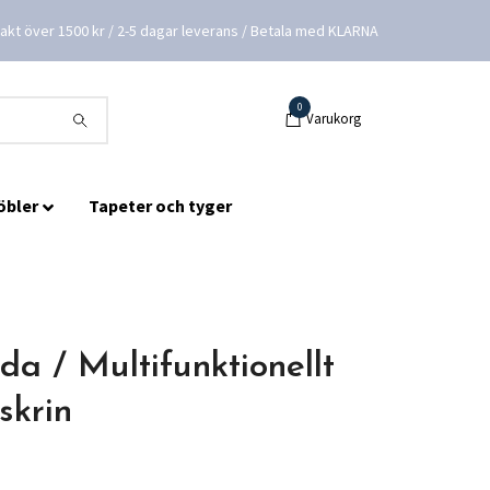
frakt över 1500 kr / 2-5 dagar leverans / Betala med KLARNA
0
Varukorg
öbler
Tapeter och tyger
da / Multifunktionellt
skrin