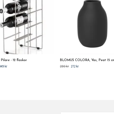
 Pilare - 12 flaskor
BLOMUS COLORA, Vas, Peat 15 c
286 kr
949 kr
272 kr