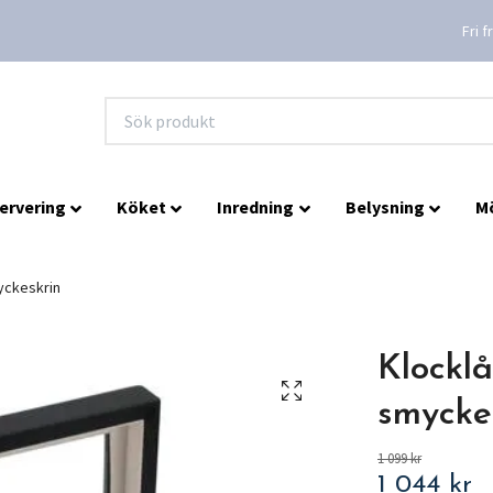
Fri 
ervering
Köket
Inredning
Belysning
M
myckeskrin
Klocklå
smycke
1 099 kr
1 044 kr