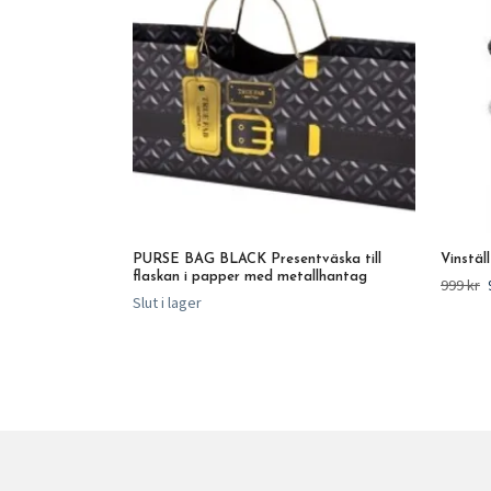
PURSE BAG BLACK Presentväska till
Vinställ
flaskan i papper med metallhantag
999 kr
Slut i lager