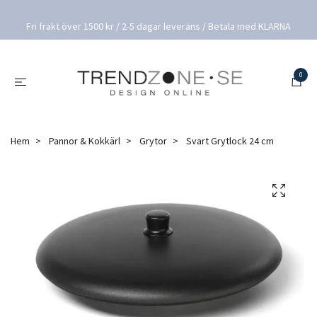
Fri frakt över 1500 kr / 2-5 dagar leverans / Betala med KLARNA
0
Hem
Pannor & Kokkärl
Grytor
Svart Grytlock 24 cm