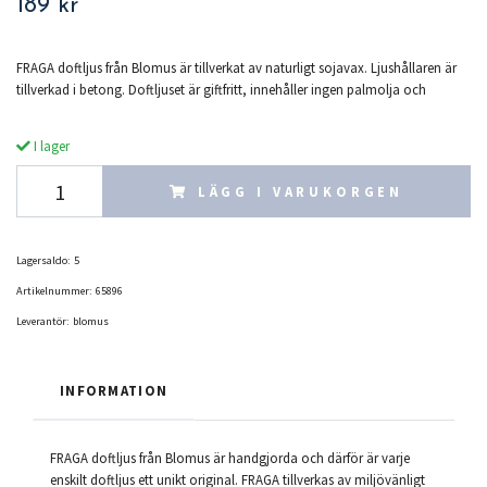
189 kr
FRAGA doftljus från Blomus är tillverkat av naturligt sojavax. Ljushållaren är
tillverkad i betong. Doftljuset är giftfritt, innehåller ingen palmolja och
I lager
LÄGG I VARUKORGEN
Lagersaldo:
5
Artikelnummer:
65896
Leverantör:
blomus
INFORMATION
FRAGA doftljus från Blomus är handgjorda och därför är varje
enskilt doftljus ett unikt original. FRAGA tillverkas av miljövänligt