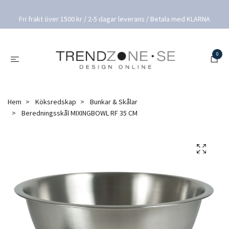
Fri frakt över 1500 kr / 2-5 dagar leverans / Betala med KLARNA
0
Hem
Köksredskap
Bunkar & Skålar
Beredningsskål MIXINGBOWL RF 35 CM