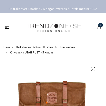
Fri frakt över 1500 kr / 2-5 dagar leverans / Betala med KLARNA
0
Hem
Köksknivar & Knivtillbehör
Knivväskor
Knivväska UTAH RUST - 5 knivar