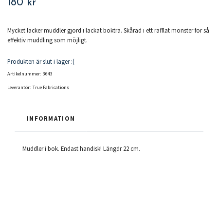
180 kr
Mycket läcker muddler gjord i lackat bokträ. Skårad i ett räfflat mönster för så
effektiv muddling som möjligt.
Produkten är slut i lager :(
Artikelnummer:
3643
Leverantör:
True Fabrications
INFORMATION
Muddler i bok. Endast handisk! Längdr 22 cm.