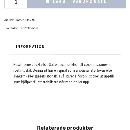
LÄGG I VARUKORGEN
Artikelnummer:
CMSP001
Leverantör:
BarProfessional
INFORMATION
Hawthorne cocktailsil. Stilren och funktionell cocktailstrainer i
rostfritt stål. Denna sil har en spiral som anpassar storleken efter
shakern- eller glasets storlek. Två stilrena "öron" sticker ut upptill
som hjälper till att stabilisera när man häller upp.