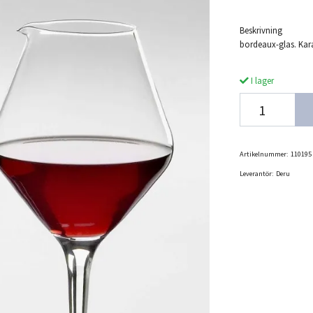
Beskrivning En a
bordeaux-glas. Kara
I lager
Artikelnummer:
110195
Leverantör:
Deru