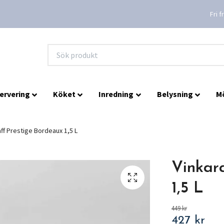
Fri 
ervering
Köket
Inredning
Belysning
M
ff Prestige Bordeaux 1,5 L
Vinkar
1,5 L
449 kr
427 kr