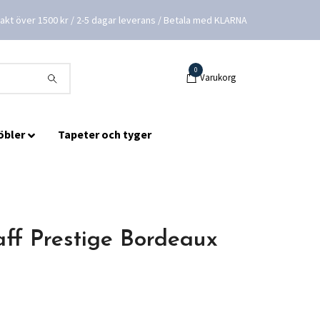
frakt över 1500 kr / 2-5 dagar leverans / Betala med KLARNA
0
Varukorg
öbler
Tapeter och tyger
aff Prestige Bordeaux