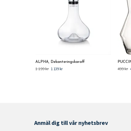
ALPHA, Dekanteringskaraff
PUCCINI
1 199 kr
499 kr
1 139 kr
Anmäl dig till vår nyhetsbrev