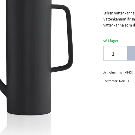
Stilren vattenkann
Vattenkannan är snyg
vattenkanna som d
I lager
Artikelnummer:
65408
Leverantör:
blomus