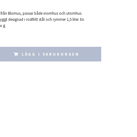
a från Blomus, passar både inomhus och utomhus.
gt designad i rostfritt stål och rymmer 1,5 liter. En
u g
LÄGG I VARUKORGEN