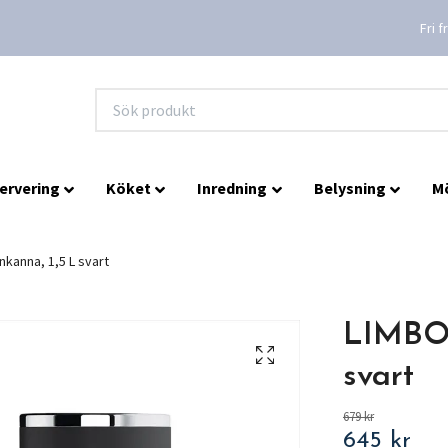
Fri 
ervering
Köket
Inredning
Belysning
M
kanna, 1,5 L svart
LIMBO,
svart
679 kr
645 kr