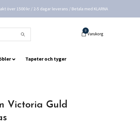
frakt över 1500 kr / 2-5 dagar leverans / Betala med KLARNA
0
Varukorg
öbler
Tapeter och tyger
m Victoria Guld
as