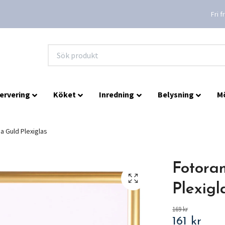
Fri 
ervering
Köket
Inredning
Belysning
M
a Guld Plexiglas
Fotora
Plexigl
169 kr
161 kr